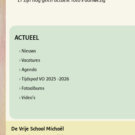
Er zijn nog geen actuele foto's aanwezig
ACTUEEL
› Nieuws
› Vacatures
› Agenda
› Tijdspad VO 2025 -2026
› Fotoalbums
› Video's
De Vrije School Michaël