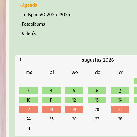
› Agenda
› Tijdspad VO 2025 -2026
› Fotoalbums
› Video's
‹
augustus 2026
ma
di
wo
do
vr
3
4
5
6
7
10
11
12
13
14
17
18
19
20
21
24
25
26
27
28
31