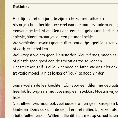
Traktaties
Hoe fijn is het om jarig te zijn en te kunnen uitdelen!
Als vrijeschool hechten we veel waarde aan gezonde voedi
eenvoudige traktaties. Denk aan een zelf gebakken koekje, fr
spiesje, bloemenzaadjes of een pannenkoekje...
We verbieden bewust geen suiker, omdat het heel leuk kan z
of dochter te bakken.
Wel vragen we om geen kleurstoffen, kleurcrèmes, snoepjes (
of plastic speelgoed aan de traktaties toe te voegen.
Het trakteren zelf is al leuk genoeg en laten we ons niet ge
traktatie mogelijk niet lekker of "leuk" genoeg vinden.
Soms voelen de leerkrachten zich voor een dilemma geplaats
heerlijk fruit-spiesje met bovenop een spekkie. Moeten wij d
halen?
Niet alleen wij, maar ook veel ouders willen geen snoep en k
kinderen. Denk ook aan de de juf en het milieu bij zaken als 
stuiterballen enz..... Willen jullie dit echt niet op school late