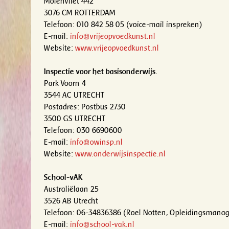
Molenvliet 442
3076 CM ROTTERDAM
Telefoon: 010 842 58 05 (voice-mail inspreken)
E-mail:
info@vrijeopvoedkunst.nl
Website:
www.vrijeopvoedkunst.nl
Inspectie voor het basisonderwijs.
Park Voorn 4
3544 AC UTRECHT
Postadres: Postbus 2730
3500 GS UTRECHT
Telefoon: 030 6690600
E-mail:
info@owinsp.nl
Website:
www.onderwijsinspectie.nl
School-vAK
Australiëlaan 25
3526 AB Utrecht
Telefoon: 06-34836386 (Roel Notten, Opleidingsmanag
E-mail:
info@school-vak.nl