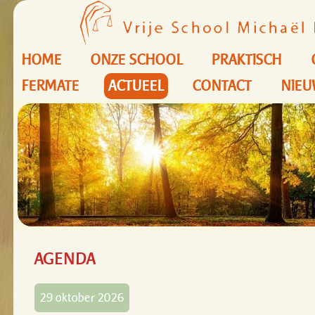
HOME
ONZE SCHOOL
PRAKTISCH
FERMATE
ACTUEEL
CONTACT
NIEU
AGENDA
29 oktober 2026