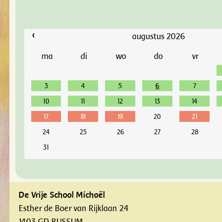
‹
augustus 2026
ma
di
wo
do
vr
3
4
5
6
7
10
11
12
13
14
17
18
19
20
21
24
25
26
27
28
31
De Vrije School Michaël
Esther de Boer van Rijklaan 24
1403 GD BUSSUM